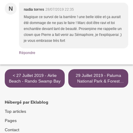
N
nadia torres
28/07/2019 22:35
Magique ce survol de la barrière ! une belle idée et ça aurait
été dommage de ne pas le faire ! Marc doit être ravi et toi
enchantée devant tant de beauté. Proserpine me rappelle un
clown que Pierre a fait venir au Sémaphore, je t'expliquerai ;)
je vous embrasse très fort
Répondre
< 27 Juillet 2019 - Airlie
29 Juillet 2019 - Paluma
Beach - Rando Swamp Bay
National Park & Forest
Beach >
Hébergé par Eklablog
Top articles
Pages
Contact