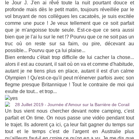
le Jour J. J'en ai rêvé toute la nuit pourtant douce et
profonde mais dès le petit matin, toujours réveillée par le
vol bruyant de nos collègues les cacatoès, je suis excitée
comme une puce ! Je veux tellement que ce soit parfait
que je m'angoisse toute seule. Est-ce-que ce sera aussi
bien que je l'ai lu sur le net !? Pourvu que ce ne soit pas un
truc où on reste sur sa faim, ou pire, décevant au
possible... Pourvu que ça lui plaise...
Bien entendu c'était trop difficile de lui cacher la chose...
alors il est au courant, il sait où on va et comme d'habitude,
autant je ne tiens plus en place, autant il est d'un calme
Olympien ! Qu'est-ce-qu'il peut m'énerver parfois avec son
flegme presque Britannique ! Tout le contraire de moi qui
exulte de tout... et trop...
Un bus vient nous chercher devant notre camping, c'est
parfait et On time. On nous passe une vidéo pendant tout
le trajet. Ils adorent ça ici, ça leur fait gagner du temps sur
tout et le temps c'est de l'argent en Australie plus
qu'ailleurs faut-il en croire ce qu'on en a vu. Je me dis que