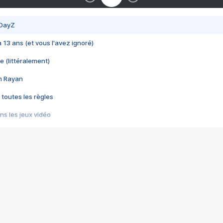
 DayZ
 a 13 ans (et vous l'avez ignoré)
e (littéralement)
im Rayan
 toutes les règles
s les jeux vidéo
us choquant de Rockstar ? - Le scandale BULLY
e plus moche de Steam
du RÊVE tourne au CAUCHEMAR
pendant 8 heures
it… à tort
umiliés par un jeu vidéo