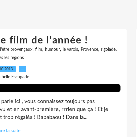
e film de l'année !
,
,
,
,
,
,
 d'être provençaux
film
humour
le varois
Provence
rigolade
es les régions
10.2013
…
sabelle Escapade
arle ici , vous connaissez toujours pas
n vu et en avant-première, rrrien que ça ! Et je
 trop régalés ! Bababaou ! Dans la...
ire la suite