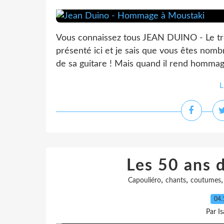
Vous connaissez tous JEAN DUINO - Le tro
présenté ici et je sais que vous êtes no
de sa guitare ! Mais quand il rend hommage
L
Les 50 ans 
,
,
Capouliéro
chants
coutumes
04.
Par I