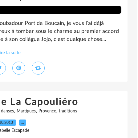
ubadour Port de Boucain, je vous l'ai déjà
mbreux à tomber sous le charme au premier accord
 à son collègue Jojo, c'est quelque chose...
ire la suite
de La Capouliéro
,
,
,
,
danses
Martigues
Provence
traditions
10.2013
…
sabelle Escapade