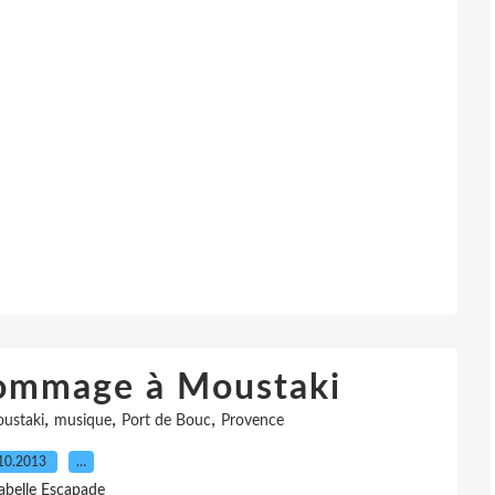
Hommage à Moustaki
,
,
,
ustaki
musique
Port de Bouc
Provence
10.2013
…
sabelle Escapade