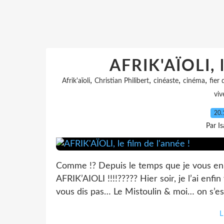
AFRIK'AÏOLI, l
,
,
,
,
Afrik'aïoli
Christian Philibert
cinéaste
cinéma
fier
viv
20.
Par I
Comme !? Depuis le temps que je vous en p
AFRIK’AIOLI !!!!????? Hier soir, je l’ai enfi
vous dis pas… Le Mistoulin & moi… on s’est
L