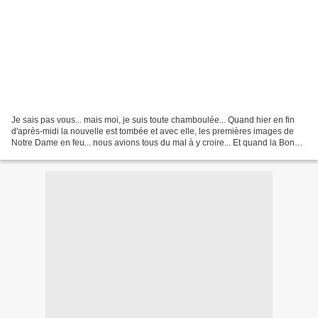
Je sais pas vous... mais moi, je suis toute chamboulée... Quand hier en fin
d'après-midi la nouvelle est tombée et avec elle, les premières images de
Notre Dame en feu... nous avions tous du mal à y croire... Et quand la Bonne
Mère s'est mise à sonner...