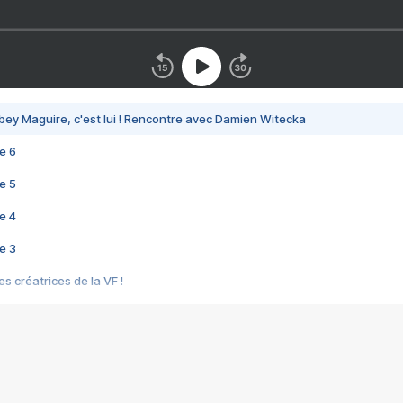
bey Maguire, c'est lui ! Rencontre avec Damien Witecka
e 6
e 5
e 4
e 3
s créatrices de la VF !
e 2
e 1
e Mektoub My Love arrive enfin ! Rencontre avec Shaïn Boumedine et Sal