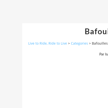
Bafou
Live to Ride, Ride to Live
>
Categories
>
Bafouille
Par I