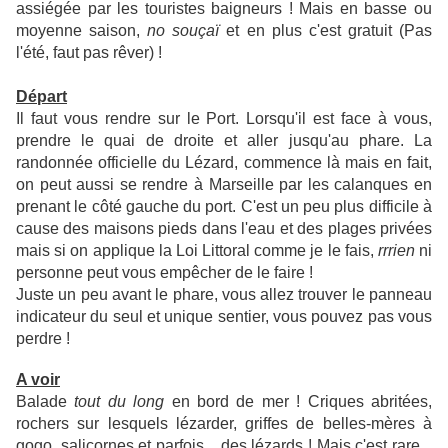
assiégée par les touristes baigneurs ! Mais en basse ou
moyenne saison,
no souçaï
et en plus c'est gratuit (Pas
l'été, faut pas rêver) !
Départ
Il faut vous rendre sur le Port. Lorsqu'il est face à vous,
prendre le quai de droite et aller jusqu'au phare. La
randonnée officielle du Lézard, commence là mais en fait,
on peut aussi se rendre à Marseille par les calanques en
prenant le côté gauche du port. C'est un peu plus difficile à
cause des maisons pieds dans l'eau et des plages privées
mais si on applique la Loi Littoral comme je le fais,
rrrien
ni
personne peut vous empêcher de le faire !
Juste un peu avant le phare, vous allez trouver le panneau
indicateur du seul et unique sentier, vous pouvez pas vous
perdre !
A voir
Balade
tout du long
en bord de mer ! Criques abritées,
rochers sur lesquels lézarder, griffes de belles-mères à
gogo, salicornes et parfois... des lézards ! Mais c'est rare...