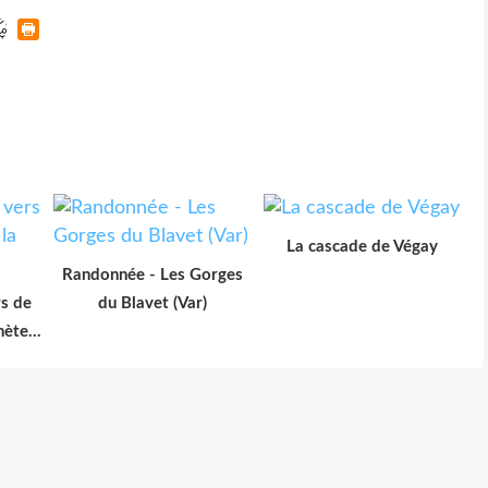
La cascade de Végay
Randonnée - Les Gorges
rs de
du Blavet (Var)
nète...