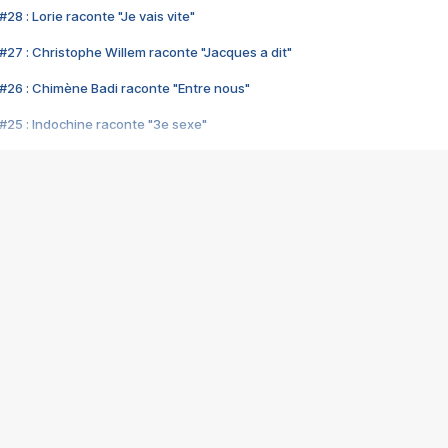
28 : Lorie raconte "Je vais vite"
#27 : Christophe Willem raconte "Jacques a dit"
#26 : Chimène Badi raconte "Entre nous"
#25 : Indochine raconte "3e sexe"
#24 : Zaho raconte "C'est chelou"
#23 : Patrick Bruel raconte "Au café des délices"
#22 : Kyo raconte "Le chemin"
#21 : Nolwenn Leroy raconte "Cassé"
#20 : Patrick Hernandez raconte "Born to be alive"
#19 : Lorie raconte "Près de moi"
#18 : Michael Jones raconte "A nos actes manqués" (avec Jean-Jacque
#17 : Khaled raconte "Aïcha"