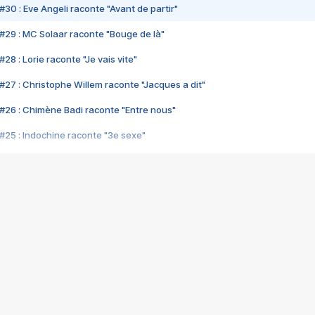
#30 : Eve Angeli raconte "Avant de partir"
#29 : MC Solaar raconte "Bouge de là"
28 : Lorie raconte "Je vais vite"
#27 : Christophe Willem raconte "Jacques a dit"
#26 : Chimène Badi raconte "Entre nous"
#25 : Indochine raconte "3e sexe"
#24 : Zaho raconte "C'est chelou"
#23 : Patrick Bruel raconte "Au café des délices"
#22 : Kyo raconte "Le chemin"
#21 : Nolwenn Leroy raconte "Cassé"
#20 : Patrick Hernandez raconte "Born to be alive"
#19 : Lorie raconte "Près de moi"
#18 : Michael Jones raconte "A nos actes manqués" (avec Jean-Jacque