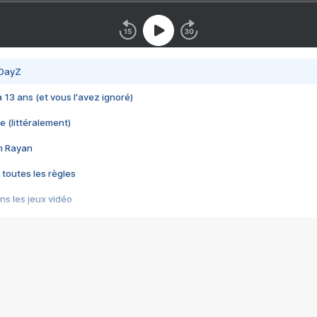
 DayZ
 a 13 ans (et vous l'avez ignoré)
e (littéralement)
im Rayan
 toutes les règles
s les jeux vidéo
us choquant de Rockstar ? - Le scandale BULLY
e plus moche de Steam
du RÊVE tourne au CAUCHEMAR
pendant 8 heures