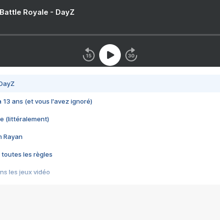
 Battle Royale - DayZ
 DayZ
 a 13 ans (et vous l'avez ignoré)
e (littéralement)
im Rayan
 toutes les règles
s les jeux vidéo
us choquant de Rockstar ? - Le scandale BULLY
e plus moche de Steam