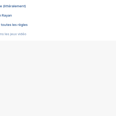
e (littéralement)
im Rayan
 toutes les règles
s les jeux vidéo
us choquant de Rockstar ? - Le scandale BULLY
e plus moche de Steam
du RÊVE tourne au CAUCHEMAR
pendant 8 heures
it… à tort
umiliés par un jeu vidéo
ire - Final Fantasy 8
ti un empire - Age of Empires