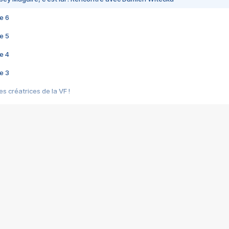
e 6
e 5
e 4
e 3
s créatrices de la VF !
e 2
e 1
e Mektoub My Love arrive enfin ! Rencontre avec Shaïn Boumedine et Sal
i : après Toni en famille
elle réalise le bouleversant Dites lui que je l'aime
ais ! Rencontre autour de Vie privée de Rebecca Zlotowski
 de Marguerite, Grave... Rencontre avec Ella Rumpf