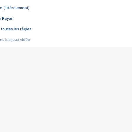
e (littéralement)
im Rayan
 toutes les règles
s les jeux vidéo
us choquant de Rockstar ? - Le scandale BULLY
e plus moche de Steam
du RÊVE tourne au CAUCHEMAR
pendant 8 heures
it… à tort
umiliés par un jeu vidéo
ire - Final Fantasy 8
ti un empire - Age of Empires