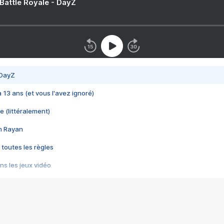
 Battle Royale - DayZ
 DayZ
 a 13 ans (et vous l'avez ignoré)
e (littéralement)
im Rayan
 toutes les règles
s les jeux vidéo
us choquant de Rockstar ? - Le scandale BULLY
e plus moche de Steam
du RÊVE tourne au CAUCHEMAR