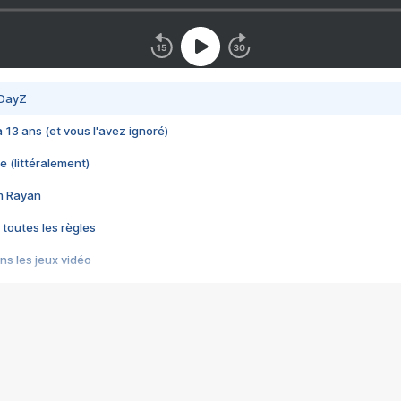
 DayZ
 a 13 ans (et vous l'avez ignoré)
e (littéralement)
im Rayan
 toutes les règles
s les jeux vidéo
us choquant de Rockstar ? - Le scandale BULLY
e plus moche de Steam
du RÊVE tourne au CAUCHEMAR
pendant 8 heures