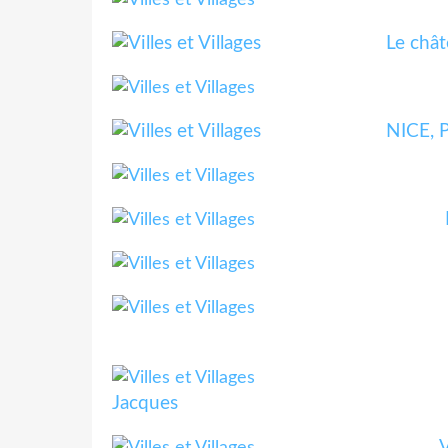
Le chât
NICE, P
Jacques
V