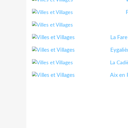
La Fare 
Eygalièr
La Cadi
Aix en 