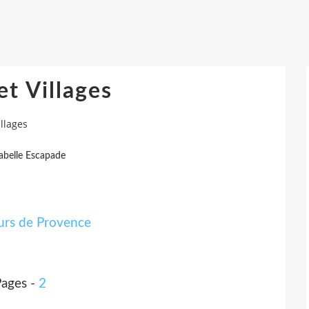
et Villages
illages
sabelle Escapade
Pages -
2