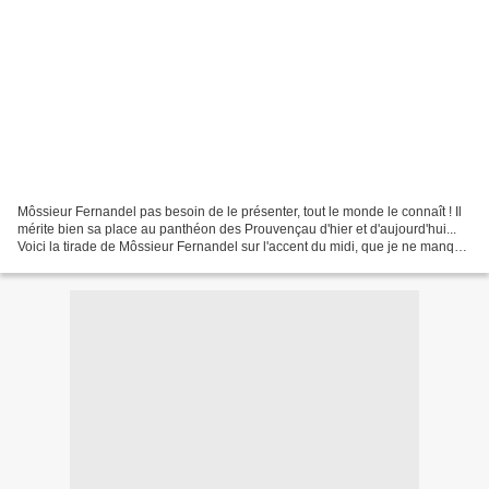
Môssieur Fernandel pas besoin de le présenter, tout le monde le connaît ! Il
mérite bien sa place au panthéon des Prouvençau d'hier et d'aujourd'hui...
Voici la tirade de Môssieur Fernandel sur l'accent du midi, que je ne manque
pas de partager avec vous...