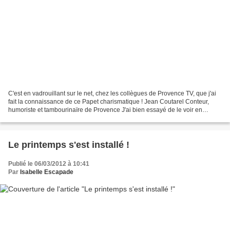
C'est en vadrouillant sur le net, chez les collègues de Provence TV, que j'ai
fait la connaissance de ce Papet charismatique ! Jean Coutarel Conteur,
humoriste et tambourinaïre de Provence J'ai bien essayé de le voir en
spectacle mais rrrien à faire sur...
Le printemps s'est installé !
Publié le 06/03/2012 à 10:41
Par
Isabelle Escapade