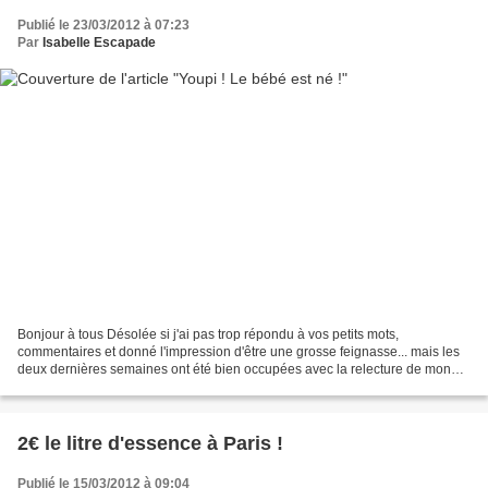
Publié le 23/03/2012 à 07:23
Par
Isabelle Escapade
Bonjour à tous Désolée si j'ai pas trop répondu à vos petits mots,
commentaires et donné l'impression d'être une grosse feignasse... mais les
deux dernières semaines ont été bien occupées avec la relecture de mon
livre numérique et interactif MISTOULIN...
2€ le litre d'essence à Paris !
Publié le 15/03/2012 à 09:04