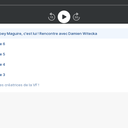
bey Maguire, c'est lui ! Rencontre avec Damien Witecka
e 6
e 5
e 4
e 3
s créatrices de la VF !
e 2
e 1
e Mektoub My Love arrive enfin ! Rencontre avec Shaïn Boumedine et Sal
i : après Toni en famille