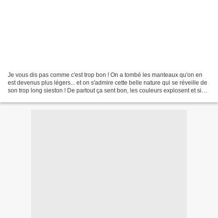
Je vous dis pas comme c'est trop bon ! On a tombé les manteaux qu'on en
est devenus plus légers... et on s'admire cette belle nature qui se réveille de
son trop long sieston ! De partout ça sent bon, les couleurs explosent et si
Môssieur Mistral voulait...