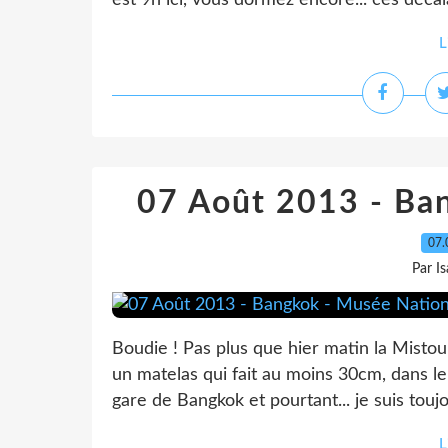
est 9h ici, vous dormez encore... ces décal
L
07 Août 2013 - Ba
07.
Par I
Boudie ! Pas plus que hier matin la Misto
un matelas qui fait au moins 30cm, dans le 
gare de Bangkok et pourtant... je suis tou
L