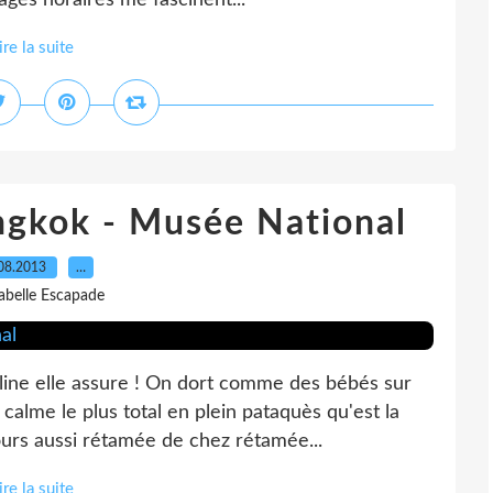
ages horaires me fascinent...
ire la suite
ngkok - Musée National
08.2013
…
sabelle Escapade
uline elle assure ! On dort comme des bébés sur
calme le plus total en plein pataquès qu'est la
jours aussi rétamée de chez rétamée...
ire la suite