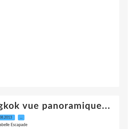
gkok vue panoramique...
08.2013
…
sabelle Escapade