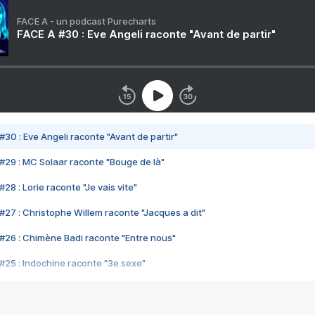
FACE A - un podcast Purecharts
FACE A #30 : Eve Angeli raconte "Avant de partir"
#30 : Eve Angeli raconte "Avant de partir"
#29 : MC Solaar raconte "Bouge de là"
28 : Lorie raconte "Je vais vite"
#27 : Christophe Willem raconte "Jacques a dit"
#26 : Chimène Badi raconte "Entre nous"
#25 : Indochine raconte "3e sexe"
#24 : Zaho raconte "C'est chelou"
#23 : Patrick Bruel raconte "Au café des délices"