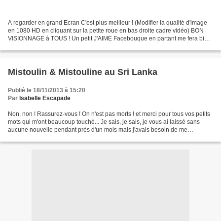
A regarder en grand Ecran C'est plus meilleur ! (Modifier la qualité d'image
en 1080 HD en cliquant sur la petite roue en bas droite cadre vidéo) BON
VISIONNAGE à TOUS ! Un petit J'AIME Facebouque en partant me fera bien
de la publicité ! Merci ! Mis...
Mistoulin & Mistouline au Sri Lanka
Publié le 18/11/2013 à 15:20
Par
Isabelle Escapade
Non, non ! Rassurez-vous ! On n'est pas morts ! et merci pour tous vos petits
mots qui m'ont beaucoup touché... Je sais, je sais, je vous ai laissé sans
aucune nouvelle pendant près d'un mois mais j'avais besoin de me
consacrer entièrement et totalement...