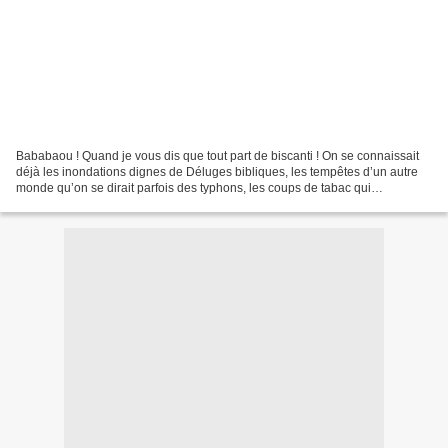
Bababaou ! Quand je vous dis que tout part de biscanti ! On se connaissait
déjà les inondations dignes de Déluges bibliques, les tempêtes d’un autre
monde qu’on se dirait parfois des typhons, les coups de tabac qui
ressemblent à s’y méprendre à des tsunamis...