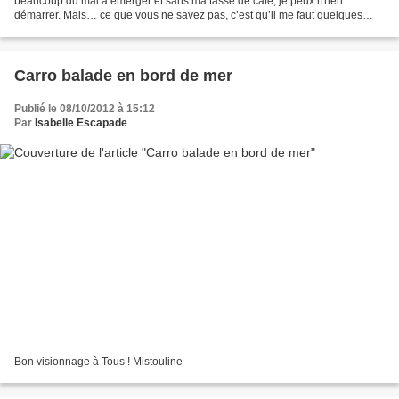
beaucoup du mal à émerger et sans ma tasse de café, je peux rrrien
démarrer. Mais… ce que vous ne savez pas, c’est qu’il me faut quelques
compléments pour totalement être opérationnelle…...
Carro balade en bord de mer
Publié le 08/10/2012 à 15:12
Par
Isabelle Escapade
Bon visionnage à Tous ! Mistouline