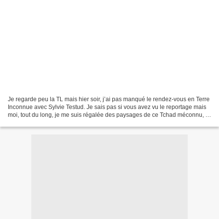
Je regarde peu la TL mais hier soir, j’ai pas manqué le rendez-vous en Terre
Inconnue avec Sylvie Testud. Je sais pas si vous avez vu le reportage mais
moi, tout du long, je me suis régalée des paysages de ce Tchad méconnu, et
surtout, j’ai bu les paroles...