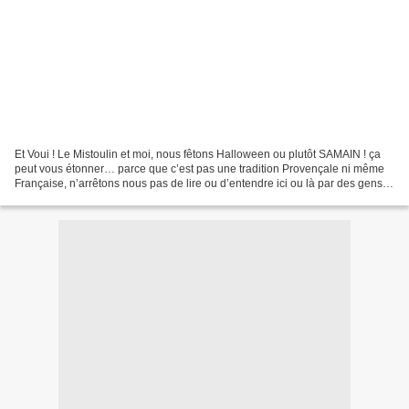
Et Voui ! Le Mistoulin et moi, nous fêtons Halloween ou plutôt SAMAIN ! ça
peut vous étonner… parce que c’est pas une tradition Provençale ni même
Française, n’arrêtons nous pas de lire ou d’entendre ici ou là par des gens
qui nous clament que cette fête...