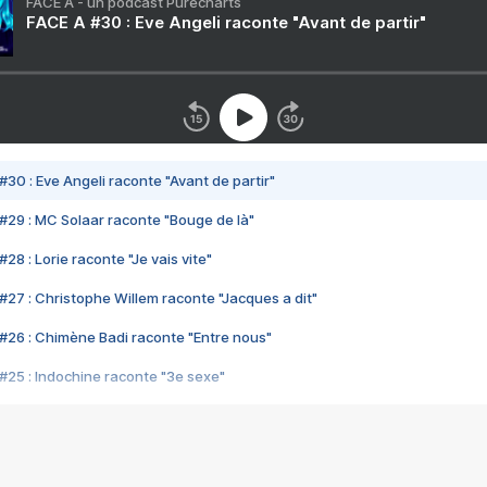
FACE A - un podcast Purecharts
FACE A #30 : Eve Angeli raconte "Avant de partir"
#30 : Eve Angeli raconte "Avant de partir"
#29 : MC Solaar raconte "Bouge de là"
28 : Lorie raconte "Je vais vite"
#27 : Christophe Willem raconte "Jacques a dit"
#26 : Chimène Badi raconte "Entre nous"
#25 : Indochine raconte "3e sexe"
#24 : Zaho raconte "C'est chelou"
#23 : Patrick Bruel raconte "Au café des délices"